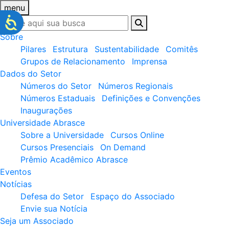
menu
Sobre
Pilares
Estrutura
Sustentabilidade
Comitês
Grupos de Relacionamento
Imprensa
Dados do Setor
Números do Setor
Números Regionais
Números Estaduais
Definições e Convenções
Inaugurações
Universidade Abrasce
Sobre a Universidade
Cursos Online
Cursos Presenciais
On Demand
Prêmio Acadêmico Abrasce
Eventos
Notícias
Defesa do Setor
Espaço do Associado
Envie sua Notícia
Seja um Associado