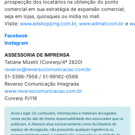
prospecção dos locatários na obtenção do ponto
comercial em sua estratégia de expansão comercial;
seja em lojas, quiosques ou mídia no mall.
Visite:
www.adshopping.com.br
,
www.admall.com.br
e
ww
Facebook
Instagram
ASSESSORIA DE IMPRENSA
Tatiane Mizetti (Conrerp/4ª 2820)
reverso@reversocomunicacao.com.br
51-3398-7958 / 51-99162-0568
Reverso Comunicação Integrada
www.reversocomunicacao.com.br
Conrerp PJ116
Aviso Legal: Os conteúdos, informações e materiais divulgados
nesta seção são de inteira responsabilidade dos associados que os
publicam. A Abrasce atua exclusivamente como facilitadora do
espaço de divulgação, não possuindo qualquer ingerência ou
responsabilidade sobre a contratação, execução ou qualidade de