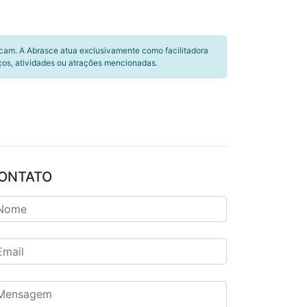
icam. A Abrasce atua exclusivamente como facilitadora
ços, atividades ou atrações mencionadas.
ONTATO