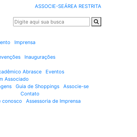
ASSOCIE-SE
ÁREA RESTRITA
ento
Imprensa
nvenções
Inaugurações
cadêmico Abrasce
Eventos
um Associado
agens
Guia de Shoppings
Associe-se
Contato
e conosco
Assessoria de Imprensa