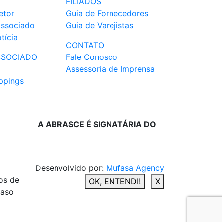
FILIADOS
etor
Guia de Fornecedores
Associado
Guia de Varejistas
tícia
CONTATO
SSOCIADO
Fale Conosco
Assessoria de Imprensa
ppings
A ABRASCE É SIGNATÁRIA DO
Desenvolvido por:
Mufasa Agency
os de
OK, ENTENDI!
X
caso