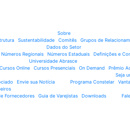
Sobre
trutura
Sustentabilidade
Comitês
Grupos de Relacionam
Dados do Setor
Números Regionais
Números Estaduais
Definições e Co
Universidade Abrasce
Cursos Online
Cursos Presenciais
On Demand
Prêmio A
Seja 
ociado
Envie sua Notícia
Programa Constelar
Vant
eiros
de Fornecedores
Guia de Varejistas
Downloads
Fal