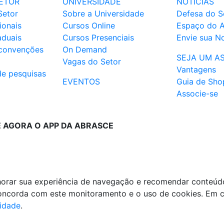
ETOR
UNIVERSIDADE
NOTÍCIAS
Setor
Sobre a Universidade
Defesa do S
ionais
Cursos Online
Espaço do 
aduais
Cursos Presenciais
Envie sua No
 convenções
On Demand
SEJA UM A
Vagas do Setor
Vantagens
de pesquisas
EVENTOS
Guia de Sho
Associe-se
E AGORA O APP DA ABRASCE
lhorar sua experiência de navegação e recomendar conteúd
 concorda com este monitoramento e o uso de cookies. Em 
cidade
.