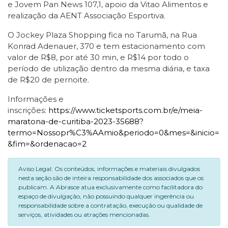
e Jovem Pan News 107,1, apoio da Vitao Alimentos e
realização da AENT Associação Esportiva.
O Jockey Plaza Shopping fica no Tarumã, na Rua
Konrad Adenauer, 370 e tem estacionamento com
valor de R$8, por até 30 min, e R$14 por todo o
período de utilização dentro da mesma diária, e taxa
de R$20 de pernoite.
Informações e
inscrições:
https://www.ticketsports.com.br/e/meia-
maratona-de-curitiba-2023-35688?
termo=Nossopr%C3%AAmio&periodo=0&mes=&inicio=
&fim=&ordenacao=2
Aviso Legal: Os conteúdos, informações e materiais divulgados
nesta seção são de inteira responsabilidade dos associados que os
publicam. A Abrasce atua exclusivamente como facilitadora do
espaço de divulgação, não possuindo qualquer ingerência ou
responsabilidade sobre a contratação, execução ou qualidade de
serviços, atividades ou atrações mencionadas.