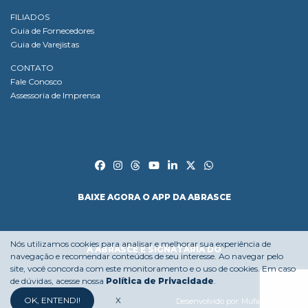
FILIADOS
Guia de Fornecedores
Guia de Varejistas
CONTATO
Fale Conosco
Assessoria de Imprensa
BAIXE AGORA O APP DA ABRASCE
Nós utilizamos cookies para analisar e melhorar sua experiência de
A ABRASCE É SIGNATÁRIA DO
navegação e recomendar conteúdos de seu interesse. Ao navegar pelo
site, você concorda com este monitoramento e o uso de cookies. Em caso
de dúvidas, acesse nossa
Política de Privacidade
.
OK, ENTENDI!
X
Desenvolvido por:
Mufasa Agency