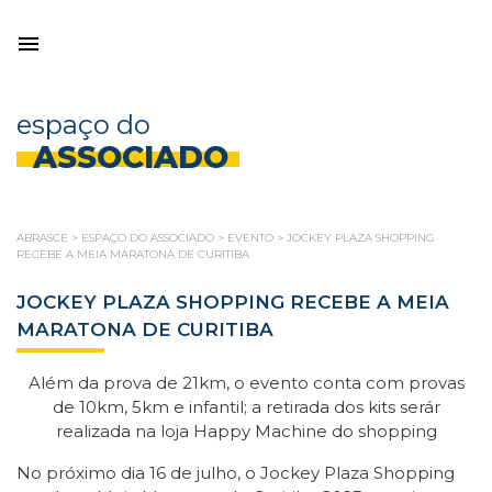
espaço do
ASSOCIADO
ABRASCE
>
ESPAÇO DO ASSOCIADO
>
EVENTO
>
JOCKEY PLAZA SHOPPING
RECEBE A MEIA MARATONA DE CURITIBA
JOCKEY PLAZA SHOPPING RECEBE A MEIA
MARATONA DE CURITIBA
Além da prova de 21km, o evento conta com provas
de 10km, 5km e infantil; a retirada dos kits serár
realizada na loja Happy Machine do shopping
No próximo dia 16 de julho, o Jockey Plaza Shopping