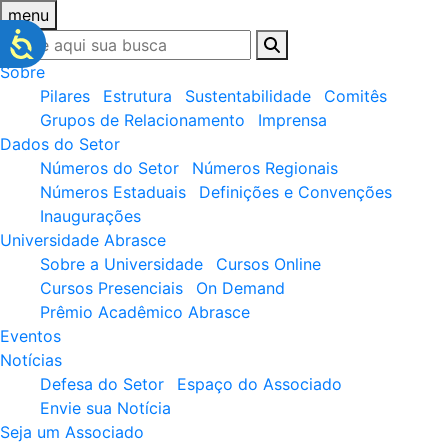
menu
Sobre
Pilares
Estrutura
Sustentabilidade
Comitês
Grupos de Relacionamento
Imprensa
Dados do Setor
Números do Setor
Números Regionais
Números Estaduais
Definições e Convenções
Inaugurações
Universidade Abrasce
Sobre a Universidade
Cursos Online
Cursos Presenciais
On Demand
Prêmio Acadêmico Abrasce
Eventos
Notícias
Defesa do Setor
Espaço do Associado
Envie sua Notícia
Seja um Associado