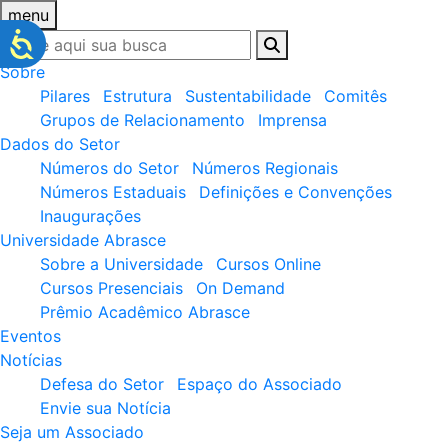
menu
Sobre
Pilares
Estrutura
Sustentabilidade
Comitês
Grupos de Relacionamento
Imprensa
Dados do Setor
Números do Setor
Números Regionais
Números Estaduais
Definições e Convenções
Inaugurações
Universidade Abrasce
Sobre a Universidade
Cursos Online
Cursos Presenciais
On Demand
Prêmio Acadêmico Abrasce
Eventos
Notícias
Defesa do Setor
Espaço do Associado
Envie sua Notícia
Seja um Associado