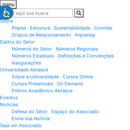
menu
Sobre
Pilares
Estrutura
Sustentabilidade
Comitês
Grupos de Relacionamento
Imprensa
Dados do Setor
Números do Setor
Números Regionais
Números Estaduais
Definições e Convenções
Inaugurações
Universidade Abrasce
Sobre a Universidade
Cursos Online
Cursos Presenciais
On Demand
Prêmio Acadêmico Abrasce
Eventos
Notícias
Defesa do Setor
Espaço do Associado
Envie sua Notícia
Seja um Associado