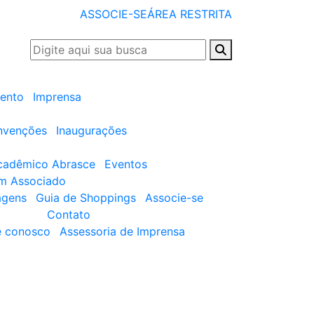
ASSOCIE-SE
ÁREA RESTRITA
ento
Imprensa
nvenções
Inaugurações
cadêmico Abrasce
Eventos
um Associado
agens
Guia de Shoppings
Associe-se
Contato
e conosco
Assessoria de Imprensa