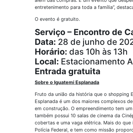
além das compras. É um evento que desper
entretenimento para toda a família”, desta
O evento é gratuito.
Serviço –
Encontro de C
Data:
28 de junho de 20
Horário:
das 10h às 13h
Local:
Estacionamento A
Entrada gratuita
Sobre o Iguatemi Esplanada
Fruto da união da história que o shopping 
Esplanada é um dos maiores complexos de u
em construção. O empreendimento tem um m
também possui 10 salas de cinema da Cinép
cobertas e uma vaga elétrica. Mais do que
Polícia Federal, e tem como missão propor