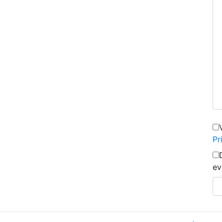
Pr
ev