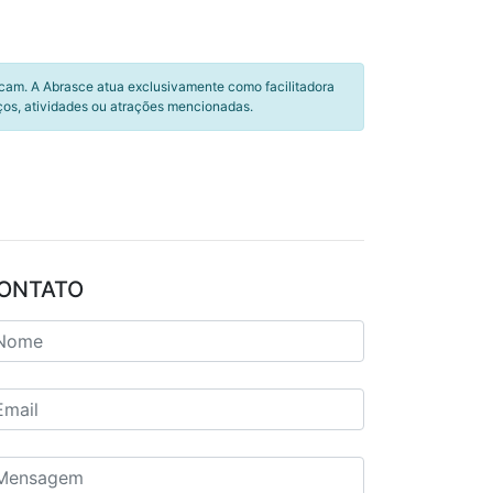
icam. A Abrasce atua exclusivamente como facilitadora
ços, atividades ou atrações mencionadas.
ONTATO