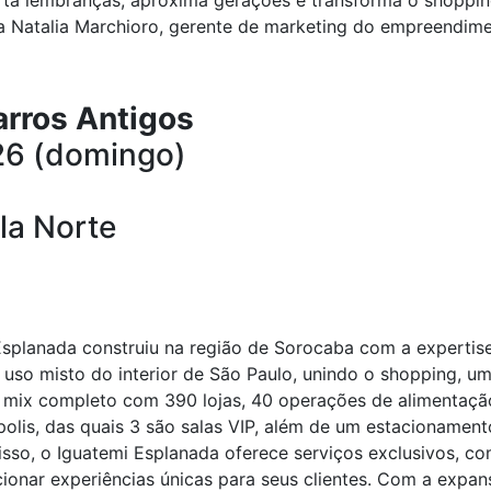
ta lembranças, aproxima gerações e transforma o shoppi
ca Natalia Marchioro, gerente de marketing do empreendime
arros Antigos
26 (domingo)
la Norte
Esplanada construiu na região de Sorocaba com a expertis
so misto do interior de São Paulo, unindo o shopping, uma
ix completo com 390 lojas, 40 operações de alimentação
olis, das quais 3 são salas VIP, além de um estacionamen
 isso, o Iguatemi Esplanada oferece serviços exclusivos, 
cionar experiências únicas para seus clientes. Com a expa