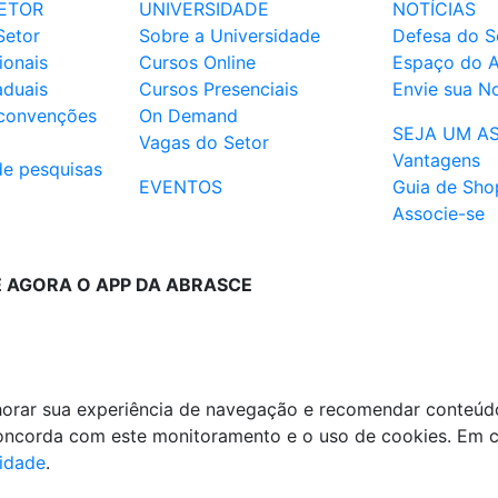
ETOR
UNIVERSIDADE
NOTÍCIAS
Setor
Sobre a Universidade
Defesa do S
ionais
Cursos Online
Espaço do 
aduais
Cursos Presenciais
Envie sua No
 convenções
On Demand
SEJA UM A
Vagas do Setor
Vantagens
de pesquisas
EVENTOS
Guia de Sho
Associe-se
E AGORA O APP DA ABRASCE
lhorar sua experiência de navegação e recomendar conteúd
 concorda com este monitoramento e o uso de cookies. Em 
cidade
.