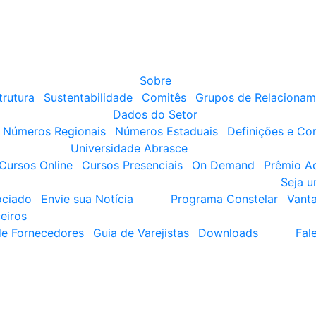
Sobre
trutura
Sustentabilidade
Comitês
Grupos de Relacionam
Dados do Setor
Números Regionais
Números Estaduais
Definições e Co
Universidade Abrasce
Cursos Online
Cursos Presenciais
On Demand
Prêmio A
Seja 
ociado
Envie sua Notícia
Programa Constelar
Vant
eiros
de Fornecedores
Guia de Varejistas
Downloads
Fal