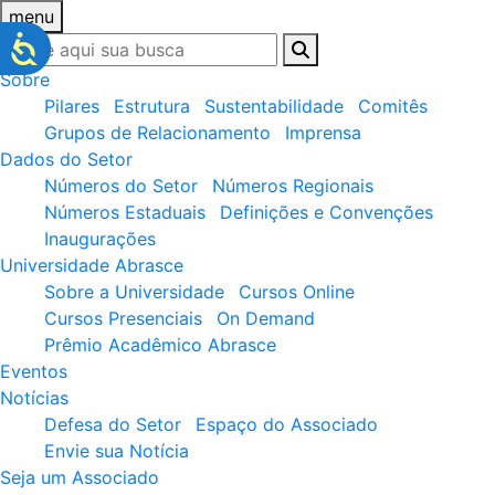
menu
Sobre
Pilares
Estrutura
Sustentabilidade
Comitês
Grupos de Relacionamento
Imprensa
Dados do Setor
Números do Setor
Números Regionais
Números Estaduais
Definições e Convenções
Inaugurações
Universidade Abrasce
Sobre a Universidade
Cursos Online
Cursos Presenciais
On Demand
Prêmio Acadêmico Abrasce
Eventos
Notícias
Defesa do Setor
Espaço do Associado
Envie sua Notícia
Seja um Associado