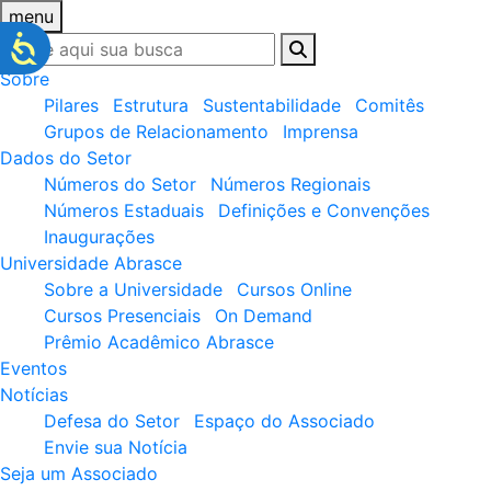
menu
Sobre
Pilares
Estrutura
Sustentabilidade
Comitês
Grupos de Relacionamento
Imprensa
Dados do Setor
Números do Setor
Números Regionais
Números Estaduais
Definições e Convenções
Inaugurações
Universidade Abrasce
Sobre a Universidade
Cursos Online
Cursos Presenciais
On Demand
Prêmio Acadêmico Abrasce
Eventos
Notícias
Defesa do Setor
Espaço do Associado
Envie sua Notícia
Seja um Associado