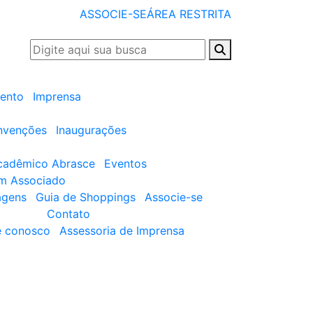
ASSOCIE-SE
ÁREA RESTRITA
ento
Imprensa
nvenções
Inaugurações
cadêmico Abrasce
Eventos
um Associado
agens
Guia de Shoppings
Associe-se
Contato
e conosco
Assessoria de Imprensa