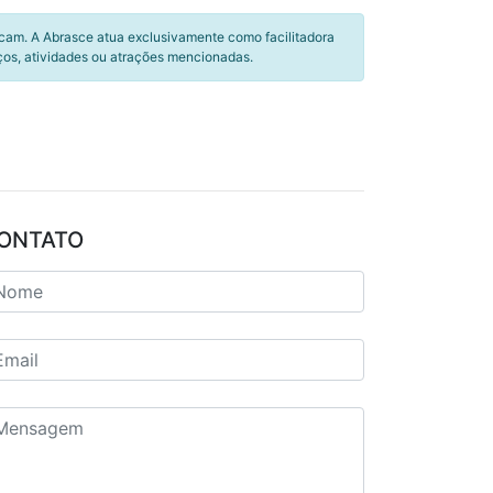
icam. A Abrasce atua exclusivamente como facilitadora
ços, atividades ou atrações mencionadas.
ONTATO