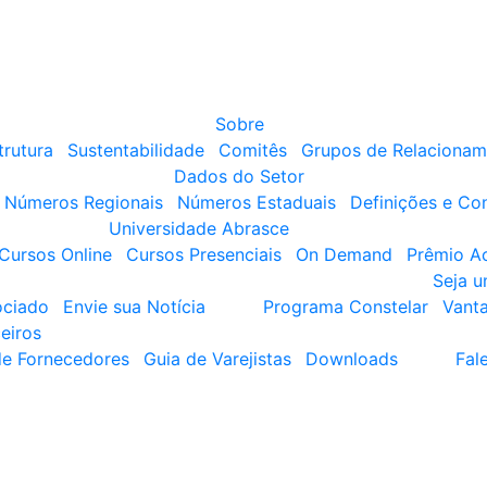
Sobre
trutura
Sustentabilidade
Comitês
Grupos de Relacionam
Dados do Setor
Números Regionais
Números Estaduais
Definições e Co
Universidade Abrasce
Cursos Online
Cursos Presenciais
On Demand
Prêmio A
Seja 
ociado
Envie sua Notícia
Programa Constelar
Vant
eiros
de Fornecedores
Guia de Varejistas
Downloads
Fal