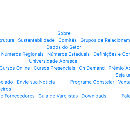
Sobre
trutura
Sustentabilidade
Comitês
Grupos de Relacionam
Dados do Setor
Números Regionais
Números Estaduais
Definições e Co
Universidade Abrasce
Cursos Online
Cursos Presenciais
On Demand
Prêmio A
Seja 
ociado
Envie sua Notícia
Programa Constelar
Vant
eiros
de Fornecedores
Guia de Varejistas
Downloads
Fal