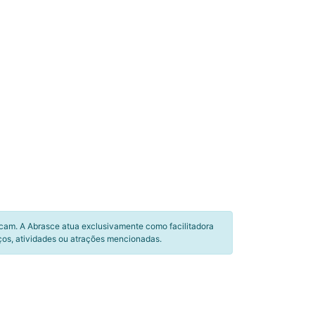
icam. A Abrasce atua exclusivamente como facilitadora
ços, atividades ou atrações mencionadas.