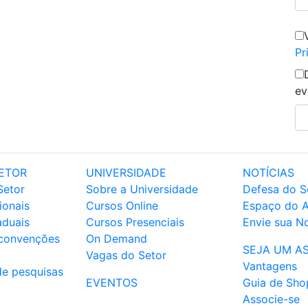
Pr
ev
ETOR
UNIVERSIDADE
NOTÍCIAS
Setor
Sobre a Universidade
Defesa do S
ionais
Cursos Online
Espaço do 
aduais
Cursos Presenciais
Envie sua No
 convenções
On Demand
SEJA UM A
Vagas do Setor
Vantagens
de pesquisas
EVENTOS
Guia de Sho
Associe-se