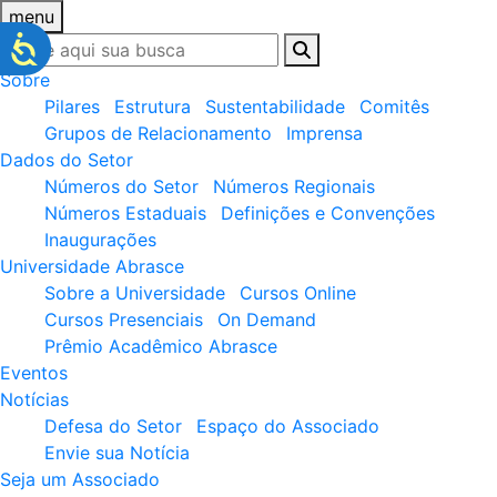
menu
Sobre
Pilares
Estrutura
Sustentabilidade
Comitês
Grupos de Relacionamento
Imprensa
Dados do Setor
Números do Setor
Números Regionais
Números Estaduais
Definições e Convenções
Inaugurações
Universidade Abrasce
Sobre a Universidade
Cursos Online
Cursos Presenciais
On Demand
Prêmio Acadêmico Abrasce
Eventos
Notícias
Defesa do Setor
Espaço do Associado
Envie sua Notícia
Seja um Associado