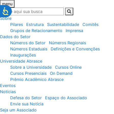
menu
Sobre
Pilares
Estrutura
Sustentabilidade
Comitês
Grupos de Relacionamento
Imprensa
Dados do Setor
Números do Setor
Números Regionais
Números Estaduais
Definições e Convenções
Inaugurações
Universidade Abrasce
Sobre a Universidade
Cursos Online
Cursos Presenciais
On Demand
Prêmio Acadêmico Abrasce
Eventos
Notícias
Defesa do Setor
Espaço do Associado
Envie sua Notícia
Seja um Associado