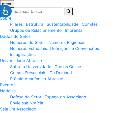
menu
Sobre
Pilares
Estrutura
Sustentabilidade
Comitês
Grupos de Relacionamento
Imprensa
Dados do Setor
Números do Setor
Números Regionais
Números Estaduais
Definições e Convenções
Inaugurações
Universidade Abrasce
Sobre a Universidade
Cursos Online
Cursos Presenciais
On Demand
Prêmio Acadêmico Abrasce
Eventos
Notícias
Defesa do Setor
Espaço do Associado
Envie sua Notícia
Seja um Associado