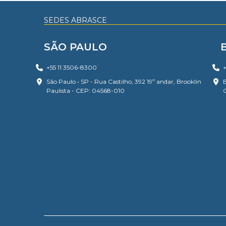
SEDES ABRASCE
SÃO PAULO
+55 11 3506-8300
+
São Paulo • SP - Rua Castilho, 392 19º andar, Brooklin
B
Paulista - CEP: 04568-010