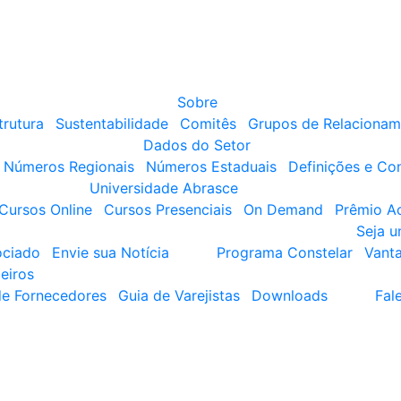
Sobre
trutura
Sustentabilidade
Comitês
Grupos de Relacionam
Dados do Setor
Números Regionais
Números Estaduais
Definições e Co
Universidade Abrasce
Cursos Online
Cursos Presenciais
On Demand
Prêmio A
Seja 
ociado
Envie sua Notícia
Programa Constelar
Vant
eiros
de Fornecedores
Guia de Varejistas
Downloads
Fal