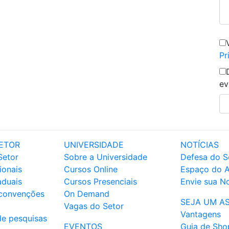
Pr
ev
ETOR
UNIVERSIDADE
NOTÍCIAS
Setor
Sobre a Universidade
Defesa do S
ionais
Cursos Online
Espaço do 
aduais
Cursos Presenciais
Envie sua No
 convenções
On Demand
SEJA UM A
Vagas do Setor
Vantagens
de pesquisas
EVENTOS
Guia de Sho