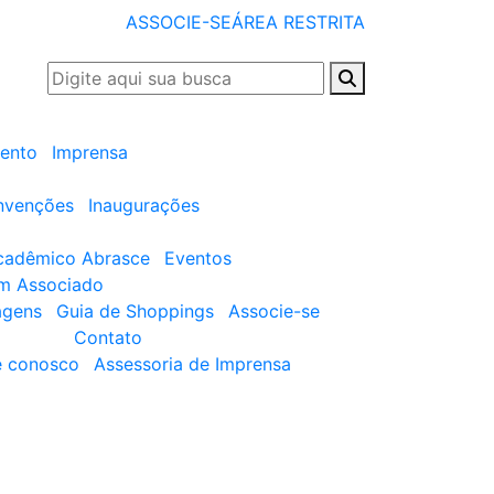
ASSOCIE-SE
ÁREA RESTRITA
ento
Imprensa
nvenções
Inaugurações
cadêmico Abrasce
Eventos
um Associado
agens
Guia de Shoppings
Associe-se
Contato
e conosco
Assessoria de Imprensa