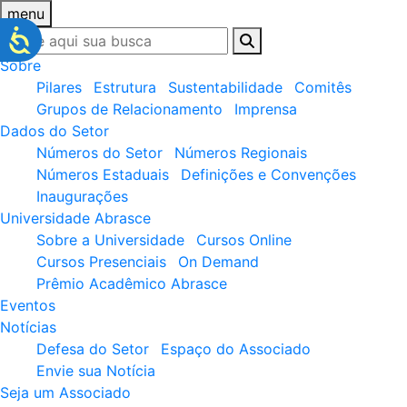
menu
Sobre
Pilares
Estrutura
Sustentabilidade
Comitês
Grupos de Relacionamento
Imprensa
Dados do Setor
Números do Setor
Números Regionais
Números Estaduais
Definições e Convenções
Inaugurações
Universidade Abrasce
Sobre a Universidade
Cursos Online
Cursos Presenciais
On Demand
Prêmio Acadêmico Abrasce
Eventos
Notícias
Defesa do Setor
Espaço do Associado
Envie sua Notícia
Seja um Associado