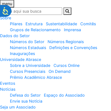
menu
Sobre
Pilares
Estrutura
Sustentabilidade
Comitês
Grupos de Relacionamento
Imprensa
Dados do Setor
Números do Setor
Números Regionais
Números Estaduais
Definições e Convenções
Inaugurações
Universidade Abrasce
Sobre a Universidade
Cursos Online
Cursos Presenciais
On Demand
Prêmio Acadêmico Abrasce
Eventos
Notícias
Defesa do Setor
Espaço do Associado
Envie sua Notícia
Seja um Associado