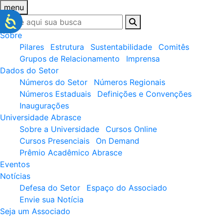
menu
Sobre
Pilares
Estrutura
Sustentabilidade
Comitês
Grupos de Relacionamento
Imprensa
Dados do Setor
Números do Setor
Números Regionais
Números Estaduais
Definições e Convenções
Inaugurações
Universidade Abrasce
Sobre a Universidade
Cursos Online
Cursos Presenciais
On Demand
Prêmio Acadêmico Abrasce
Eventos
Notícias
Defesa do Setor
Espaço do Associado
Envie sua Notícia
Seja um Associado