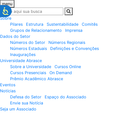
menu
Sobre
Pilares
Estrutura
Sustentabilidade
Comitês
Grupos de Relacionamento
Imprensa
Dados do Setor
Números do Setor
Números Regionais
Números Estaduais
Definições e Convenções
Inaugurações
Universidade Abrasce
Sobre a Universidade
Cursos Online
Cursos Presenciais
On Demand
Prêmio Acadêmico Abrasce
Eventos
Notícias
Defesa do Setor
Espaço do Associado
Envie sua Notícia
Seja um Associado