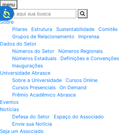
menu
Sobre
Pilares
Estrutura
Sustentabilidade
Comitês
Grupos de Relacionamento
Imprensa
Dados do Setor
Números do Setor
Números Regionais
Números Estaduais
Definições e Convenções
Inaugurações
Universidade Abrasce
Sobre a Universidade
Cursos Online
Cursos Presenciais
On Demand
Prêmio Acadêmico Abrasce
Eventos
Notícias
Defesa do Setor
Espaço do Associado
Envie sua Notícia
Seja um Associado