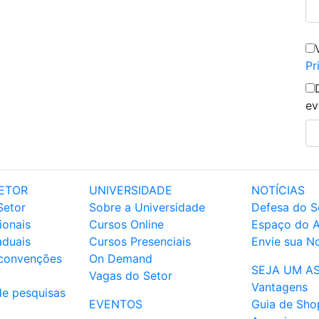
Pr
ev
ETOR
UNIVERSIDADE
NOTÍCIAS
Setor
Sobre a Universidade
Defesa do S
ionais
Cursos Online
Espaço do 
aduais
Cursos Presenciais
Envie sua No
 convenções
On Demand
SEJA UM A
Vagas do Setor
Vantagens
de pesquisas
EVENTOS
Guia de Sho