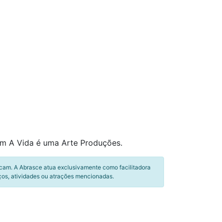
m A Vida é uma Arte Produções.
icam. A Abrasce atua exclusivamente como facilitadora
ços, atividades ou atrações mencionadas.