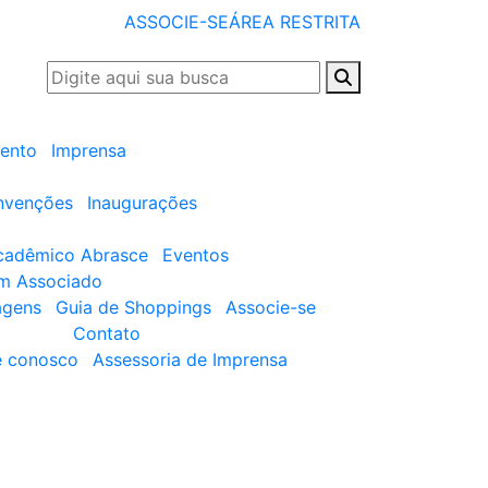
ASSOCIE-SE
ÁREA RESTRITA
ento
Imprensa
nvenções
Inaugurações
cadêmico Abrasce
Eventos
um Associado
agens
Guia de Shoppings
Associe-se
Contato
e conosco
Assessoria de Imprensa