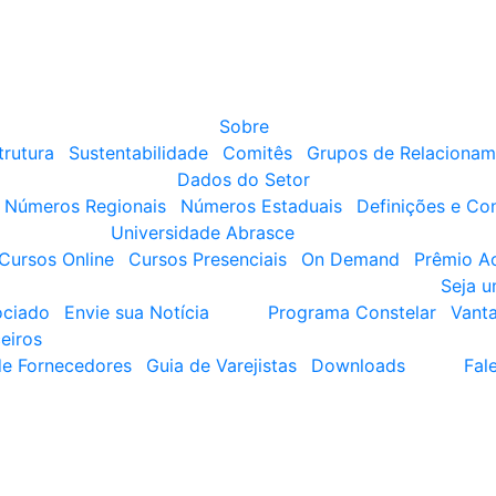
Sobre
trutura
Sustentabilidade
Comitês
Grupos de Relacionam
Dados do Setor
Números Regionais
Números Estaduais
Definições e Co
Universidade Abrasce
Cursos Online
Cursos Presenciais
On Demand
Prêmio A
Seja 
ociado
Envie sua Notícia
Programa Constelar
Vant
eiros
de Fornecedores
Guia de Varejistas
Downloads
Fal