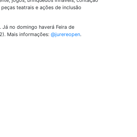
te, jogos, brinquedos infláveis, contação
 peças teatrais e ações de inclusão
. Já no domingo haverá Feira de
2). Mais informações:
@jurereopen
.