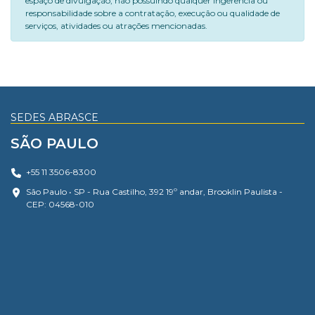
espaço de divulgação, não possuindo qualquer ingerência ou
responsabilidade sobre a contratação, execução ou qualidade de
serviços, atividades ou atrações mencionadas.
SEDES ABRASCE
SÃO PAULO
+55 11 3506-8300
São Paulo • SP - Rua Castilho, 392 19º andar, Brooklin Paulista -
CEP: 04568-010