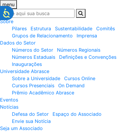
menu
Sobre
Pilares
Estrutura
Sustentabilidade
Comitês
Grupos de Relacionamento
Imprensa
Dados do Setor
Números do Setor
Números Regionais
Números Estaduais
Definições e Convenções
Inaugurações
Universidade Abrasce
Sobre a Universidade
Cursos Online
Cursos Presenciais
On Demand
Prêmio Acadêmico Abrasce
Eventos
Notícias
Defesa do Setor
Espaço do Associado
Envie sua Notícia
Seja um Associado