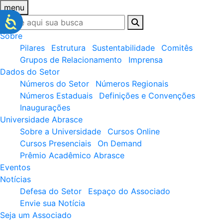
menu
Sobre
Pilares
Estrutura
Sustentabilidade
Comitês
Grupos de Relacionamento
Imprensa
Dados do Setor
Números do Setor
Números Regionais
Números Estaduais
Definições e Convenções
Inaugurações
Universidade Abrasce
Sobre a Universidade
Cursos Online
Cursos Presenciais
On Demand
Prêmio Acadêmico Abrasce
Eventos
Notícias
Defesa do Setor
Espaço do Associado
Envie sua Notícia
Seja um Associado