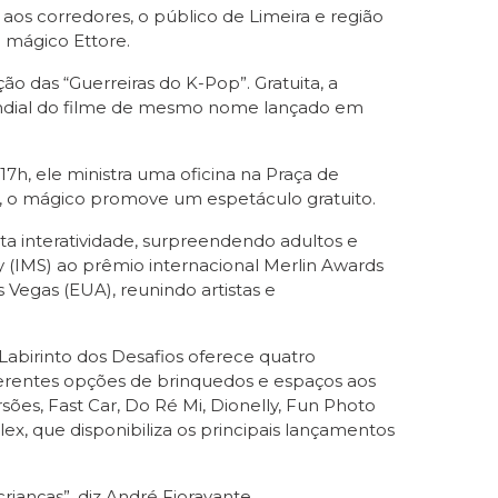
 aos corredores, o público de Limeira e região
 mágico Ettore.
ão das “Guerreiras do K-Pop”. Gratuita, a
mundial do filme de mesmo nome lançado em
17h, ele ministra uma oficina na Praça de
h, o mágico promove um espetáculo gratuito.
ta interatividade, surpreendendo adultos e
 (IMS)⁠ ao prêmio internacional Merlin Awards
 Vegas (EUA), reunindo artistas e
Labirinto dos Desafios oferece quatro
ferentes opções de brinquedos e espaços aos
ões, Fast Car, Do Ré Mi, Dionelly, Fun Photo
x, que disponibiliza os principais lançamentos
rianças”, diz André Fioravante,