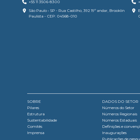
+55 11 3506-8300
+
São Paulo • SP - Rua Castilho, 392 19º andar, Brooklin
B
Paulista - CEP: 04568-010
SOBRE
DADOS DO SETOR
Pilares
Números do Setor
Estrutura
Números Regionais
Sustentabilidade
Números Estaduais
Comitês
Definições e convenç
Imprensa
Inaugurações
Publicações de pesqu