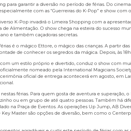
g para garantir a diversão no período de férias. Do cinema
especialmente com as “Guerreiras do K-Pop” e show com o
 universo K-Pop invadirá o Limeira Shopping com a apresentaç
raça de Alimentação. O show chega na esteira do sucesso 
reano e também caçadoras secretas.
rias é o mágico Ettore, o mágico das crianças. A partir das 
vontade de conhecer os segredos da mágica. Depois, às 18
 com um estilo próprio e divertido, conduz o show com mui
 oficialmente nomeado pela International Magicians Society
A cerimônia oficial de entrega acontecerá em agosto, em Las
ional.
nestas férias. Para quem gosta de aventura e superação, o 
sozinho ou em grupo de até quatro pessoas. Também há di
lado na Praça de Eventos. As operações Up Jump, AB Divers
e Key Master são opções de diversão, bem como o Centerple
mentos agradáveis e curtir este período de férias com as c