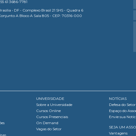
55 61 3686-7781
rasília • DF - Complexo Brasil 21 SHS - Quadra 6
Conjunto A Bloco A Sala 805 - CEP: 70316-000
UNIVERSIDADE
NOTÍCIAS
Sobre a Universidade
Defesa do Setor
Cursos Online
Espaço do Asso
Cursos Presenciais
Envie sua Notíc
ões
On Demand
SEJA UM ASS
Vagas do Setor
Vantagens
isas