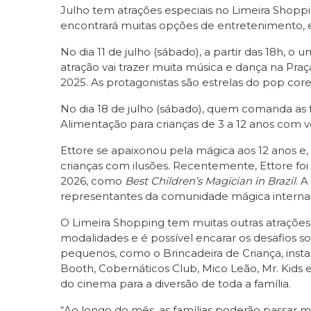
Julho tem atrações especiais no Limeira Shoppin
encontrará muitas opções de entretenimento, 
No dia 11 de julho (sábado), a partir das 18h, o
atração vai trazer muita música e dança na P
2025. As protagonistas são estrelas do pop co
No dia 18 de julho (sábado), quem comanda as fé
Alimentação para crianças de 3 a 12 anos com 
Ettore se apaixonou pela mágica aos 12 anos e,
crianças com ilusões. Recentemente, Ettore foi
2026, como
Best Children’s Magician in Brazil
. 
representantes da comunidade mágica internac
O Limeira Shopping tem muitas outras atrações 
modalidades e é possível encarar os desafios 
pequenos, como o Brincadeira de Criança, insta
Booth, Cobernáticos Club, Mico Leão, Mr. Kids 
do cinema para a diversão de toda a família.
“Ao longo do mês, as famílias poderão passar mo