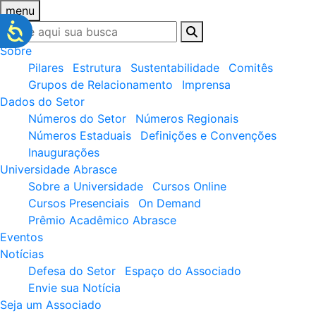
menu
Sobre
Pilares
Estrutura
Sustentabilidade
Comitês
Grupos de Relacionamento
Imprensa
Dados do Setor
Números do Setor
Números Regionais
Números Estaduais
Definições e Convenções
Inaugurações
Universidade Abrasce
Sobre a Universidade
Cursos Online
Cursos Presenciais
On Demand
Prêmio Acadêmico Abrasce
Eventos
Notícias
Defesa do Setor
Espaço do Associado
Envie sua Notícia
Seja um Associado