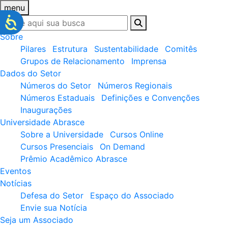
menu
Sobre
Pilares
Estrutura
Sustentabilidade
Comitês
Grupos de Relacionamento
Imprensa
Dados do Setor
Números do Setor
Números Regionais
Números Estaduais
Definições e Convenções
Inaugurações
Universidade Abrasce
Sobre a Universidade
Cursos Online
Cursos Presenciais
On Demand
Prêmio Acadêmico Abrasce
Eventos
Notícias
Defesa do Setor
Espaço do Associado
Envie sua Notícia
Seja um Associado