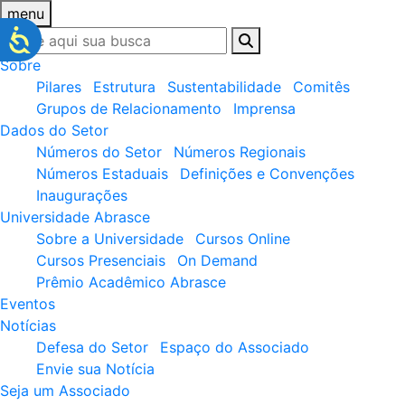
menu
Sobre
Pilares
Estrutura
Sustentabilidade
Comitês
Grupos de Relacionamento
Imprensa
Dados do Setor
Números do Setor
Números Regionais
Números Estaduais
Definições e Convenções
Inaugurações
Universidade Abrasce
Sobre a Universidade
Cursos Online
Cursos Presenciais
On Demand
Prêmio Acadêmico Abrasce
Eventos
Notícias
Defesa do Setor
Espaço do Associado
Envie sua Notícia
Seja um Associado