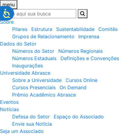
menu
Sobre
Pilares
Estrutura
Sustentabilidade
Comitês
Grupos de Relacionamento
Imprensa
Dados do Setor
Números do Setor
Números Regionais
Números Estaduais
Definições e Convenções
Inaugurações
Universidade Abrasce
Sobre a Universidade
Cursos Online
Cursos Presenciais
On Demand
Prêmio Acadêmico Abrasce
Eventos
Notícias
Defesa do Setor
Espaço do Associado
Envie sua Notícia
Seja um Associado