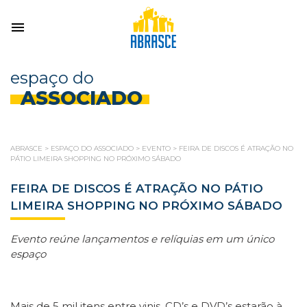
espaço do
ASSOCIADO
ABRASCE
>
ESPAÇO DO ASSOCIADO
>
EVENTO
>
FEIRA DE DISCOS É ATRAÇÃO NO
PÁTIO LIMEIRA SHOPPING NO PRÓXIMO SÁBADO
FEIRA DE DISCOS É ATRAÇÃO NO PÁTIO
LIMEIRA SHOPPING NO PRÓXIMO SÁBADO
Evento reúne lançamentos e relíquias em um único
espaço
Mais de 5 mil itens entre vinis, CD’s e DVD’s estarão à