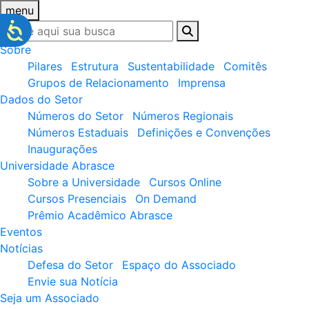
menu
Sobre
Pilares
Estrutura
Sustentabilidade
Comitês
Grupos de Relacionamento
Imprensa
Dados do Setor
Números do Setor
Números Regionais
Números Estaduais
Definições e Convenções
Inaugurações
Universidade Abrasce
Sobre a Universidade
Cursos Online
Cursos Presenciais
On Demand
Prêmio Acadêmico Abrasce
Eventos
Notícias
Defesa do Setor
Espaço do Associado
Envie sua Notícia
Seja um Associado