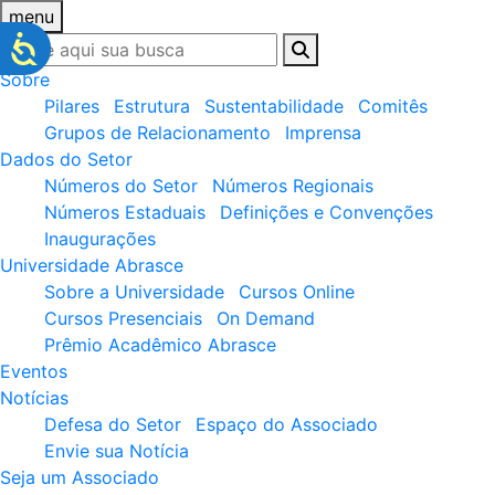
menu
Sobre
Pilares
Estrutura
Sustentabilidade
Comitês
Grupos de Relacionamento
Imprensa
Dados do Setor
Números do Setor
Números Regionais
Números Estaduais
Definições e Convenções
Inaugurações
Universidade Abrasce
Sobre a Universidade
Cursos Online
Cursos Presenciais
On Demand
Prêmio Acadêmico Abrasce
Eventos
Notícias
Defesa do Setor
Espaço do Associado
Envie sua Notícia
Seja um Associado