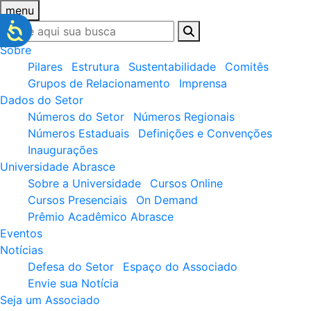
menu
Sobre
Pilares
Estrutura
Sustentabilidade
Comitês
Grupos de Relacionamento
Imprensa
Dados do Setor
Números do Setor
Números Regionais
Números Estaduais
Definições e Convenções
Inaugurações
Universidade Abrasce
Sobre a Universidade
Cursos Online
Cursos Presenciais
On Demand
Prêmio Acadêmico Abrasce
Eventos
Notícias
Defesa do Setor
Espaço do Associado
Envie sua Notícia
Seja um Associado