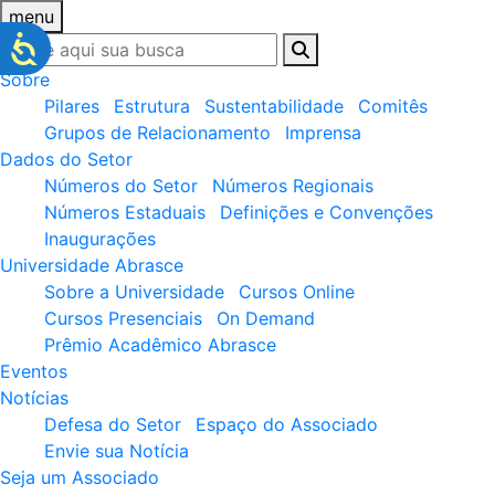
menu
Sobre
Pilares
Estrutura
Sustentabilidade
Comitês
Grupos de Relacionamento
Imprensa
Dados do Setor
Números do Setor
Números Regionais
Números Estaduais
Definições e Convenções
Inaugurações
Universidade Abrasce
Sobre a Universidade
Cursos Online
Cursos Presenciais
On Demand
Prêmio Acadêmico Abrasce
Eventos
Notícias
Defesa do Setor
Espaço do Associado
Envie sua Notícia
Seja um Associado