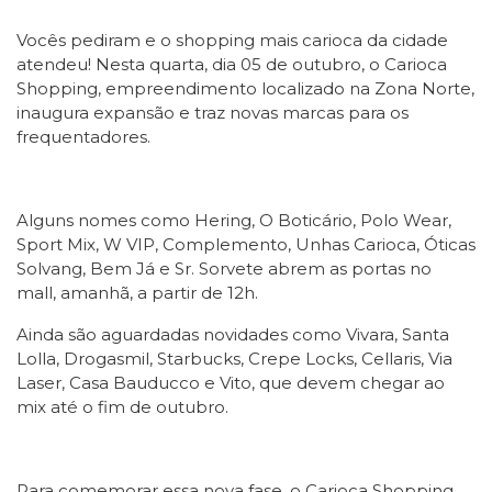
Vocês pediram e o shopping mais carioca da cidade
atendeu! Nesta quarta, dia
05 de outubro
, o Carioca
Shopping, empreendimento localizado na Zona Norte,
inaugura expansão e traz novas marcas para os
frequentadores.
Alguns nomes como Hering, O Boticário, Polo Wear,
Sport Mix, W VIP, Complemento, Unhas Carioca, Óticas
Solvang, Bem Já e Sr. Sorvete abrem as portas no
mall, amanhã,
a partir de 12h
.
Ainda são aguardadas novidades como Vivara, Santa
Lolla, Drogasmil, Starbucks, Crepe Locks, Cellaris, Via
Laser, Casa Bauducco e Vito, que devem chegar ao
mix até o fim de outubro.
Para comemorar essa nova fase, o Carioca Shopping