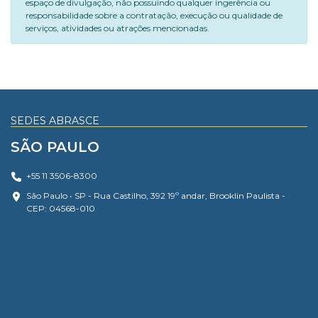
espaço de divulgação, não possuindo qualquer ingerência ou
responsabilidade sobre a contratação, execução ou qualidade de
serviços, atividades ou atrações mencionadas.
SEDES ABRASCE
SÃO PAULO
+55 11 3506-8300
São Paulo • SP - Rua Castilho, 392 19º andar, Brooklin Paulista -
CEP: 04568-010