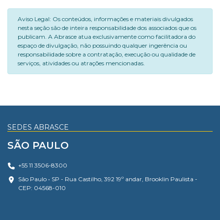
Aviso Legal: Os conteúdos, informações e materiais divulgados
nesta seção são de inteira responsabilidade dos associados que os
publicam. A Abrasce atua exclusivamente como facilitadora do
espaço de divulgação, não possuindo qualquer ingerência ou
responsabilidade sobre a contratação, execução ou qualidade de
serviços, atividades ou atrações mencionadas.
SEDES ABRASCE
SÃO PAULO
+55 11 3506-8300
São Paulo • SP - Rua Castilho, 392 19º andar, Brooklin Paulista -
CEP: 04568-010