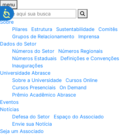
menu
Sobre
Pilares
Estrutura
Sustentabilidade
Comitês
Grupos de Relacionamento
Imprensa
Dados do Setor
Números do Setor
Números Regionais
Números Estaduais
Definições e Convenções
Inaugurações
Universidade Abrasce
Sobre a Universidade
Cursos Online
Cursos Presenciais
On Demand
Prêmio Acadêmico Abrasce
Eventos
Notícias
Defesa do Setor
Espaço do Associado
Envie sua Notícia
Seja um Associado