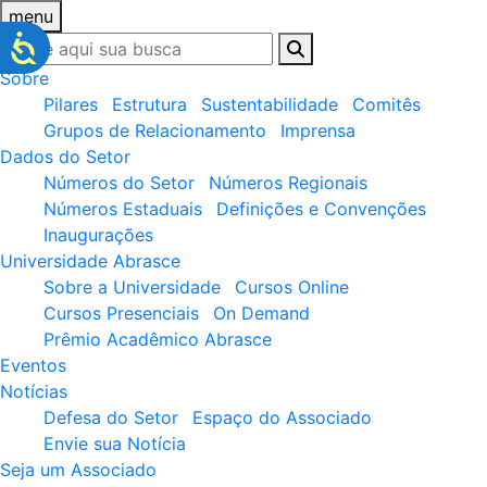
menu
Sobre
Pilares
Estrutura
Sustentabilidade
Comitês
Grupos de Relacionamento
Imprensa
Dados do Setor
Números do Setor
Números Regionais
Números Estaduais
Definições e Convenções
Inaugurações
Universidade Abrasce
Sobre a Universidade
Cursos Online
Cursos Presenciais
On Demand
Prêmio Acadêmico Abrasce
Eventos
Notícias
Defesa do Setor
Espaço do Associado
Envie sua Notícia
Seja um Associado