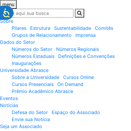
menu
Sobre
Pilares
Estrutura
Sustentabilidade
Comitês
Grupos de Relacionamento
Imprensa
Dados do Setor
Números do Setor
Números Regionais
Números Estaduais
Definições e Convenções
Inaugurações
Universidade Abrasce
Sobre a Universidade
Cursos Online
Cursos Presenciais
On Demand
Prêmio Acadêmico Abrasce
Eventos
Notícias
Defesa do Setor
Espaço do Associado
Envie sua Notícia
Seja um Associado