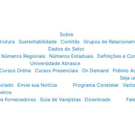
Sobre
trutura
Sustentabilidade
Comitês
Grupos de Relacionam
Dados do Setor
Números Regionais
Números Estaduais
Definições e Co
Universidade Abrasce
Cursos Online
Cursos Presenciais
On Demand
Prêmio A
Seja 
ociado
Envie sua Notícia
Programa Constelar
Vant
eiros
de Fornecedores
Guia de Varejistas
Downloads
Fal