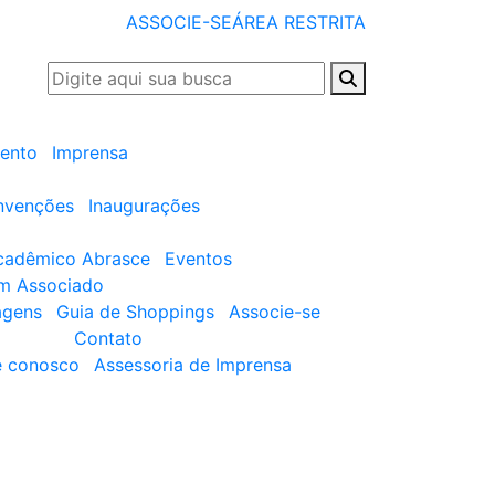
ASSOCIE-SE
ÁREA RESTRITA
ento
Imprensa
nvenções
Inaugurações
cadêmico Abrasce
Eventos
um Associado
agens
Guia de Shoppings
Associe-se
Contato
e conosco
Assessoria de Imprensa