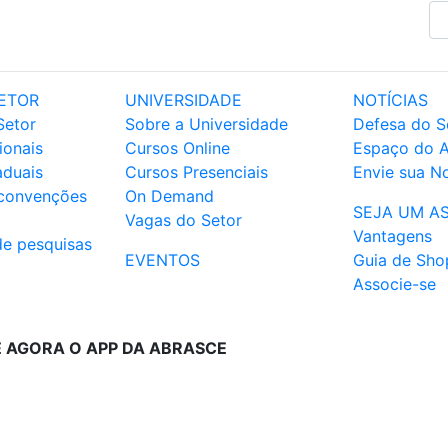
ETOR
UNIVERSIDADE
NOTÍCIAS
Setor
Sobre a Universidade
Defesa do S
ionais
Cursos Online
Espaço do 
aduais
Cursos Presenciais
Envie sua No
 convenções
On Demand
SEJA UM A
Vagas do Setor
Vantagens
de pesquisas
EVENTOS
Guia de Sho
Associe-se
E AGORA O APP DA ABRASCE