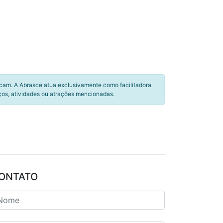
icam. A Abrasce atua exclusivamente como facilitadora
ços, atividades ou atrações mencionadas.
ONTATO