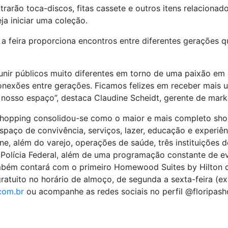
trarão toca-discos, fitas cassete e outros itens relacionad
ja iniciar uma coleção.
a feira proporciona encontros entre diferentes gerações 
reunir públicos muito diferentes em torno de uma paixão 
onexões entre gerações. Ficamos felizes em receber mais 
 nosso espaço”, destaca Claudine Scheidt, gerente de mark
 Shopping consolidou-se como o maior e mais completo sho
aço de convivência, serviços, lazer, educação e experiênc
, além do varejo, operações de saúde, três instituições d
Polícia Federal, além de uma programação constante de ev
bém contará com o primeiro Homewood Suites by Hilton da
atuito no horário de almoço, de segunda a sexta-feira (exc
com.br
ou acompanhe as redes sociais no perfil @floripash