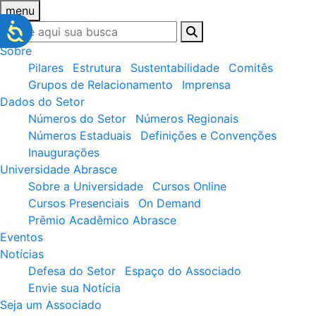
menu
Sobre
Pilares
Estrutura
Sustentabilidade
Comitês
Grupos de Relacionamento
Imprensa
Dados do Setor
Números do Setor
Números Regionais
Números Estaduais
Definições e Convenções
Inaugurações
Universidade Abrasce
Sobre a Universidade
Cursos Online
Cursos Presenciais
On Demand
Prêmio Acadêmico Abrasce
Eventos
Notícias
Defesa do Setor
Espaço do Associado
Envie sua Notícia
Seja um Associado