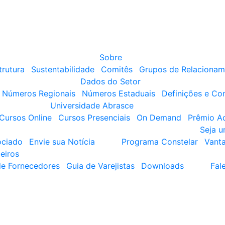
Sobre
trutura
Sustentabilidade
Comitês
Grupos de Relacionam
Dados do Setor
Números Regionais
Números Estaduais
Definições e Co
Universidade Abrasce
Cursos Online
Cursos Presenciais
On Demand
Prêmio A
Seja 
ociado
Envie sua Notícia
Programa Constelar
Vant
eiros
de Fornecedores
Guia de Varejistas
Downloads
Fal