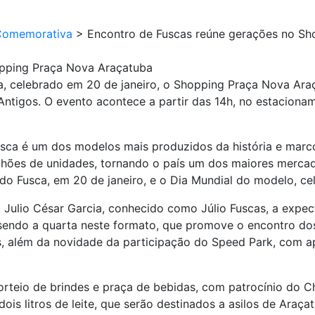
Comemorativa
>
Encontro de Fuscas reúne gerações no Sh
opping Praça Nova Araçatuba
 celebrado em 20 de janeiro, o Shopping Praça Nova Araç
Antigos. O evento acontece a partir das 14h, no estaciona
usca é um dos modelos mais produzidos da história e marco
ilhões de unidades, tornando o país um dos maiores mercad
do Fusca, em 20 de janeiro, e o Dia Mundial do modelo, ce
ulio César Garcia, conhecido como Júlio Fuscas, a expecta
, sendo a quarta neste formato, que promove o encontro do
, além da novidade da participação do Speed Park, com ap
orteio de brindes e praça de bebidas, com patrocínio do 
is litros de leite, que serão destinados a asilos de Araça