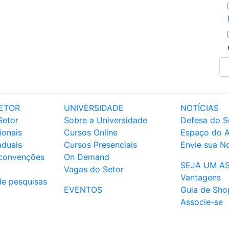
ETOR
UNIVERSIDADE
NOTÍCIAS
Setor
Sobre a Universidade
Defesa do S
ionais
Cursos Online
Espaço do 
aduais
Cursos Presenciais
Envie sua No
 convenções
On Demand
SEJA UM A
Vagas do Setor
Vantagens
de pesquisas
EVENTOS
Guia de Sho
Associe-se