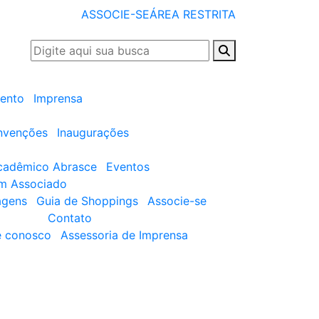
ASSOCIE-SE
ÁREA RESTRITA
ento
Imprensa
nvenções
Inaugurações
cadêmico Abrasce
Eventos
um Associado
agens
Guia de Shoppings
Associe-se
Contato
e conosco
Assessoria de Imprensa