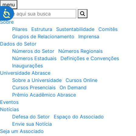
menu
Sobre
Pilares
Estrutura
Sustentabilidade
Comitês
Grupos de Relacionamento
Imprensa
Dados do Setor
Números do Setor
Números Regionais
Números Estaduais
Definições e Convenções
Inaugurações
Universidade Abrasce
Sobre a Universidade
Cursos Online
Cursos Presenciais
On Demand
Prêmio Acadêmico Abrasce
Eventos
Notícias
Defesa do Setor
Espaço do Associado
Envie sua Notícia
Seja um Associado