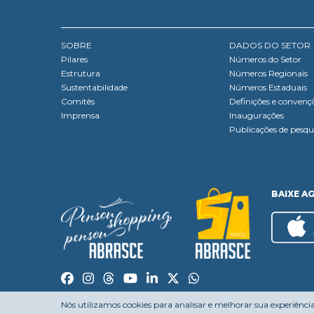
SOBRE
DADOS DO SETOR
Pilares
Números do Setor
Estrutura
Números Regionais
Sustentabilidade
Números Estaduais
Comitês
Definições e convenç
Imprensa
Inaugurações
Publicações de pesqu
BAIXE A
Nós utilizamos cookies para analisar e melhorar sua experiênci