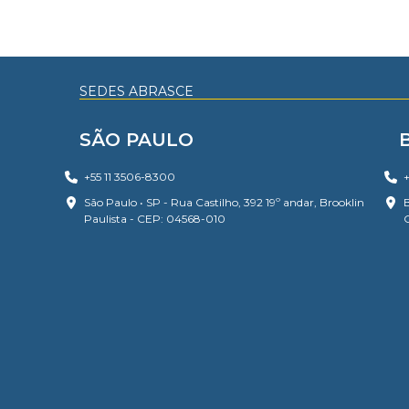
SEDES ABRASCE
SÃO PAULO
+55 11 3506-8300
+
São Paulo • SP - Rua Castilho, 392 19º andar, Brooklin
B
Paulista - CEP: 04568-010