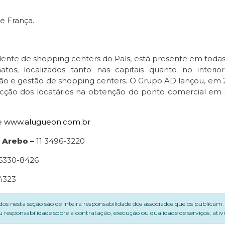
e França.
nte de shopping centers do País, está presente em todas as
os, localizados tanto nas capitais quanto no inter
o e gestão de shopping centers. O Grupo AD lançou, em 2
pecção dos locatários na obtenção do ponto comercial em
:
e
www.alugueon.com.br
 Arebo –
11 3496-3220
96330-8426
-4323
dos nesta seção são de inteira responsabilidade dos associados que os publicam
 responsabilidade sobre a contratação, execução ou qualidade de serviços, ati