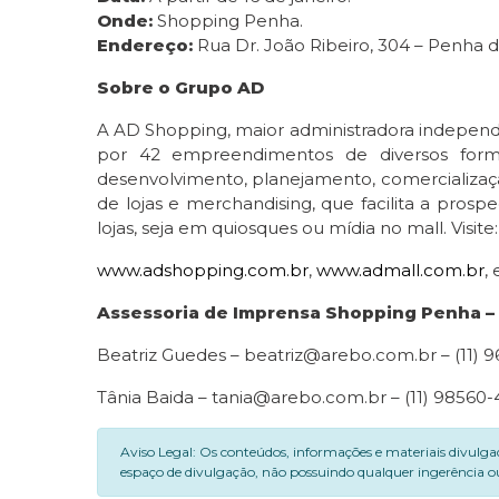
Onde:
Shopping Penha.
Endereço:
Rua Dr. João Ribeiro, 304 – Penha d
Sobre o Grupo AD
A AD Shopping, maior administradora independe
por 42 empreendimentos de diversos format
desenvolvimento, planejamento, comercializaçã
de lojas e merchandising, que facilita a pros
lojas, seja em quiosques ou mídia no mall. Visite
www.adshopping.com.br
,
www.admall.com.br
, 
Assessoria de Imprensa Shopping Penha –
Beatriz Guedes – beatriz@arebo.com.br – (11) 
Tânia Baida – tania@arebo.com.br – (11) 98560
Aviso Legal: Os conteúdos, informações e materiais divulga
espaço de divulgação, não possuindo qualquer ingerência ou