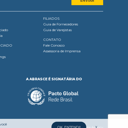
FILIADOS
Guia de Fornecedores
ciado
Guia de Varejistas
ia
CONTATO
OCIADO
Fale Conosco
Assessoria de Imprensa
ings
A ABRASCE É SIGNATÁRIA DO
 você
OK, ENTENDI!
X
Desenvolvido por:
Mufasa Agency