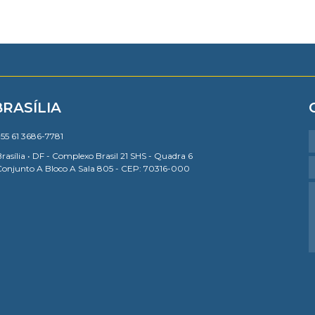
BRASÍLIA
55 61 3686-7781
rasília • DF - Complexo Brasil 21 SHS - Quadra 6
Conjunto A Bloco A Sala 805 - CEP: 70316-000