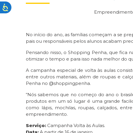
Empreendimento l
No início do ano, as famílias começam a se prepa
pais ou responsáveis pelos alunos acabam prec
Pensando nisso, o Shopping Penha, que fica na
otimizar o tempo e para isso nada melhor do
A campanha especial de volta às aulas consist
entre outros materiais, além de roupas e cal
Penha no @shoppingpenha.
“Nós sabemos que no começo do ano o brasilei
produtos em um só lugar é uma grande facilid
como lápis, mochilas, roupas, calçados, entr
empreendimento.
Serviço:
Campanha Volta às Aulas.
Data:
A partir de 16 de janeiro.