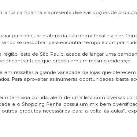
ança campanha e apresenta diversas opções de produtos 
rar para adquirir os itens da lista de material escolar. Com
isando se desdobrar para encontrar tempo e comprar tudo q
 região leste de São Paulo, acaba de lançar uma campanha 
 que encontrar tudo que precisa em um mesmo endereço.
e em ressaltar a grande variedade de lojas que oferecem d
çados. Para aproveitar as inúmeras oportunidades, basta
ro tem vida corrida, além de uma lista com diversas cont
ade e o Shopping Penha possui um mix bem diversificado,
e outros produtos necessários para a volta às aulas”, e