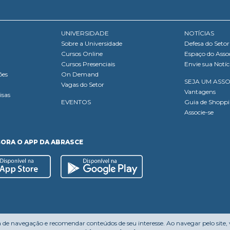
UNIVERSIDADE
NOTÍCIAS
Sobre a Universidade
Defesa do Setor
Cursos Online
Espaço do Asso
Cursos Presenciais
Envie sua Notíc
ões
On Demand
SEJA UM ASS
Vagas do Setor
Vantagens
isas
EVENTOS
Guia de Shopp
Associe-se
GORA O APP DA ABRASCE
a de navegação e recomendar conteúdos de seu interesse. Ao navegar pelo site,