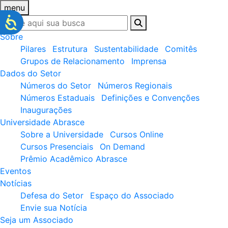
menu
Sobre
Pilares
Estrutura
Sustentabilidade
Comitês
Grupos de Relacionamento
Imprensa
Dados do Setor
Números do Setor
Números Regionais
Números Estaduais
Definições e Convenções
Inaugurações
Universidade Abrasce
Sobre a Universidade
Cursos Online
Cursos Presenciais
On Demand
Prêmio Acadêmico Abrasce
Eventos
Notícias
Defesa do Setor
Espaço do Associado
Envie sua Notícia
Seja um Associado