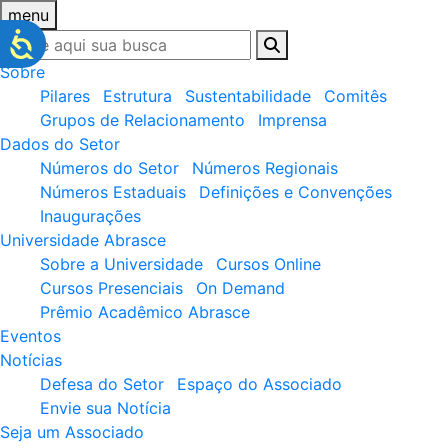
menu
Sobre
Pilares
Estrutura
Sustentabilidade
Comitês
Grupos de Relacionamento
Imprensa
Dados do Setor
Números do Setor
Números Regionais
Números Estaduais
Definições e Convenções
Inaugurações
Universidade Abrasce
Sobre a Universidade
Cursos Online
Cursos Presenciais
On Demand
Prêmio Acadêmico Abrasce
Eventos
Notícias
Defesa do Setor
Espaço do Associado
Envie sua Notícia
Seja um Associado