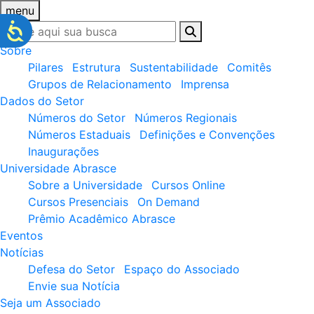
menu
Sobre
Pilares
Estrutura
Sustentabilidade
Comitês
Grupos de Relacionamento
Imprensa
Dados do Setor
Números do Setor
Números Regionais
Números Estaduais
Definições e Convenções
Inaugurações
Universidade Abrasce
Sobre a Universidade
Cursos Online
Cursos Presenciais
On Demand
Prêmio Acadêmico Abrasce
Eventos
Notícias
Defesa do Setor
Espaço do Associado
Envie sua Notícia
Seja um Associado