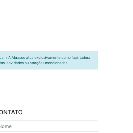
icam. A Abrasce atua exclusivamente como facilitadora
ços, atividades ou atrações mencionadas.
ONTATO