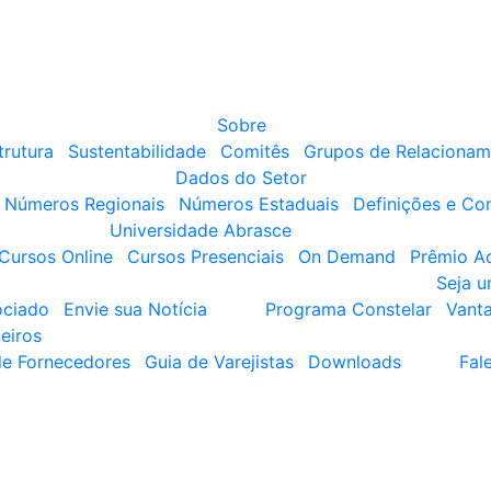
Sobre
trutura
Sustentabilidade
Comitês
Grupos de Relacionam
Dados do Setor
Números Regionais
Números Estaduais
Definições e Co
Universidade Abrasce
Cursos Online
Cursos Presenciais
On Demand
Prêmio A
Seja 
ociado
Envie sua Notícia
Programa Constelar
Vant
eiros
de Fornecedores
Guia de Varejistas
Downloads
Fal