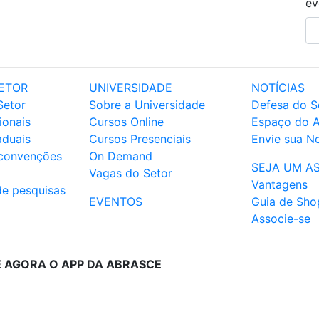
ev
ETOR
UNIVERSIDADE
NOTÍCIAS
Setor
Sobre a Universidade
Defesa do S
ionais
Cursos Online
Espaço do 
aduais
Cursos Presenciais
Envie sua No
 convenções
On Demand
SEJA UM A
Vagas do Setor
Vantagens
de pesquisas
EVENTOS
Guia de Sho
Associe-se
E AGORA O APP DA ABRASCE