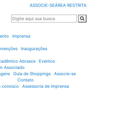
ASSOCIE-SE
ÁREA RESTRITA
ento
Imprensa
nvenções
Inaugurações
cadêmico Abrasce
Eventos
um Associado
agens
Guia de Shoppings
Associe-se
Contato
e conosco
Assessoria de Imprensa