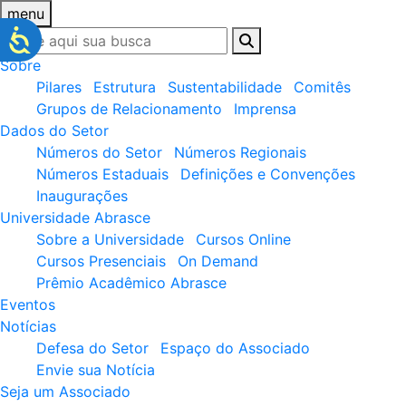
menu
Sobre
Pilares
Estrutura
Sustentabilidade
Comitês
Grupos de Relacionamento
Imprensa
Dados do Setor
Números do Setor
Números Regionais
Números Estaduais
Definições e Convenções
Inaugurações
Universidade Abrasce
Sobre a Universidade
Cursos Online
Cursos Presenciais
On Demand
Prêmio Acadêmico Abrasce
Eventos
Notícias
Defesa do Setor
Espaço do Associado
Envie sua Notícia
Seja um Associado